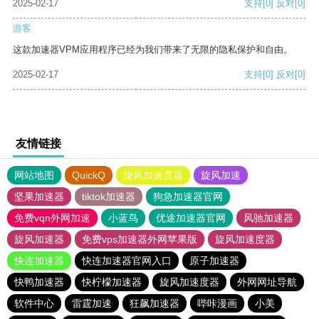
2025-02-17
支持
[0]
反对
[0]
游客
这款加速器VPM应用程序已经为我们带来了无限的隐私保护和自由。
2025-02-17
支持
[0]
反对
[0]
友情链接
网站地图
QuickQ
旋风加速度器
旋风加速
坚果加速器
tiktok加速器
狗急加速器官网
免费vqn外网加速
小蓝鸟
优途加速器官网
风驰加速器
旋风加速器
免费vps加速器外网苹果版
旋风加速度器
快连加速器
快连加速器官网入口
原子加速器
快鸭加速器
快柠檬加速器
旋风加速度器
外网网址导航
软件中心
雷霆加速
狂飙加速器
哔咔漫画
小美