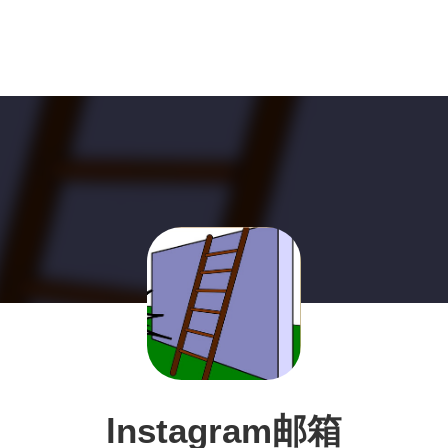
lnstagram邮箱