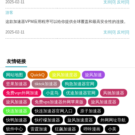
2025-02-11
支持
[0]
反对
[0]
游客
这款加速器VPM应用程序可以给你提供全球覆盖和最高安全性的连接。
2025-02-11
支持
[0]
反对
[0]
友情链接
网站地图
QuickQ
旋风加速度器
旋风加速
坚果加速器
tiktok加速器
狗急加速器官网
免费vqn外网加速
小蓝鸟
优途加速器官网
风驰加速器
旋风加速器
免费vps加速器外网苹果版
旋风加速度器
快连加速器
快连加速器官网入口
原子加速器
快鸭加速器
快柠檬加速器
旋风加速度器
外网网址导航
软件中心
雷霆加速
狂飙加速器
哔咔漫画
小美