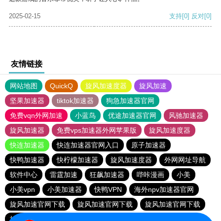
2025-02-15
支持
[0]
反对
[0]
友情链接
网站地图
QuickQ
旋风加速度器
旋风加速
坚果加速器
tiktok加速器
狗急加速器官网
免费vqn外网加速
小蓝鸟
优途加速器官网
风驰加速器
旋风加速器
免费vps加速器外网苹果版
旋风加速度器
快连加速器
快连加速器官网入口
原子加速器
快鸭加速器
快柠檬加速器
旋风加速度器
外网网址导航
软件中心
雷霆加速
狂飙加速器
哔咔漫画
小美
小美vpn
小美加速器
快鸭VPN
海外npv加速器官网
旋风加速官网下载
旋风加速官网下载
旋风加速官网下载
旋风加速官网下载