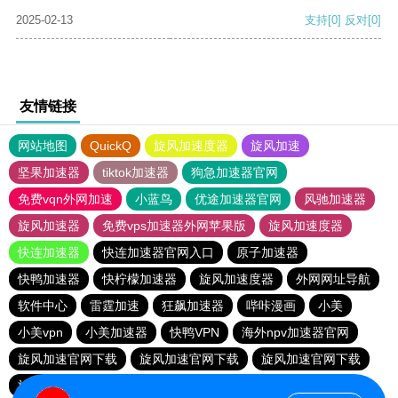
2025-02-13
支持
[0]
反对
[0]
友情链接
网站地图
QuickQ
旋风加速度器
旋风加速
坚果加速器
tiktok加速器
狗急加速器官网
免费vqn外网加速
小蓝鸟
优途加速器官网
风驰加速器
旋风加速器
免费vps加速器外网苹果版
旋风加速度器
快连加速器
快连加速器官网入口
原子加速器
快鸭加速器
快柠檬加速器
旋风加速度器
外网网址导航
软件中心
雷霆加速
狂飙加速器
哔咔漫画
小美
小美vpn
小美加速器
快鸭VPN
海外npv加速器官网
旋风加速官网下载
旋风加速官网下载
旋风加速官网下载
旋风加速官网下载