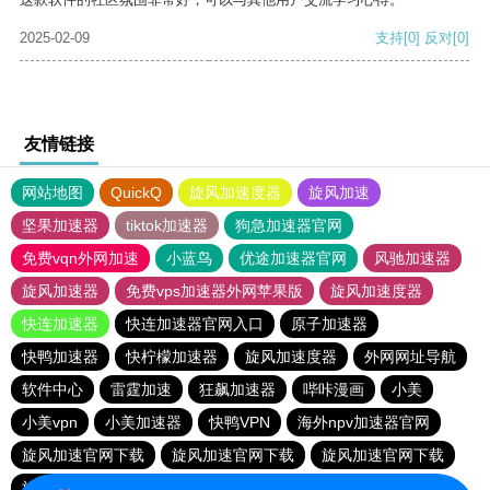
2025-02-09
支持
[0]
反对
[0]
友情链接
网站地图
QuickQ
旋风加速度器
旋风加速
坚果加速器
tiktok加速器
狗急加速器官网
免费vqn外网加速
小蓝鸟
优途加速器官网
风驰加速器
旋风加速器
免费vps加速器外网苹果版
旋风加速度器
快连加速器
快连加速器官网入口
原子加速器
快鸭加速器
快柠檬加速器
旋风加速度器
外网网址导航
软件中心
雷霆加速
狂飙加速器
哔咔漫画
小美
小美vpn
小美加速器
快鸭VPN
海外npv加速器官网
旋风加速官网下载
旋风加速官网下载
旋风加速官网下载
旋风加速官网下载